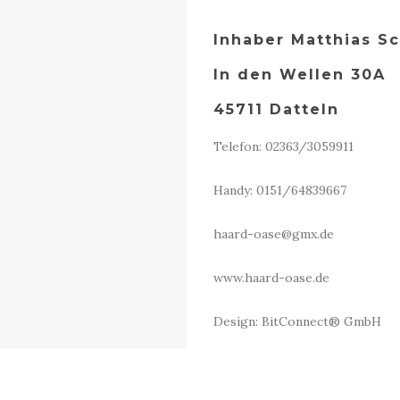
Inhaber Matthias S
In den Wellen 30A
45711 Datteln
Telefon: 02363/3059911
Handy: 0151/64839667
haard-oase@gmx.de
www.haard-oase.de
Design: BitConnect® GmbH