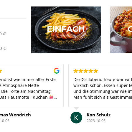
EINFACH
0 €
50 €
end ist wie immer aller Erste
Der Grillabend heute war wir
le Atmosphäre Nette
wirklich schön, Essen super l
 Die Torte am Nachmittag
und die Stimmung war wie i
Das Hausmotte : Kuchen
Man fühlt sich als Gast imme
Gamm sind Kekse
passt
Willkommen und man lacht 
Einfach nur schön..Danke für
mas Wendrich
Kon Schulz
schönen Abend...
10-06
2023-10-06