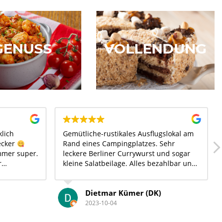
VOLLENDUNG
GENUSS
klich
Gemütliche-rustikales Ausflugslokal am
ecker
Rand eines Campingplatzes. Sehr
mmer super.
leckere Berliner Currywurst und sogar
r
kleine Salatbeilage. Alles bezahlbar und
zusammen.
freundlich aufgetischt. E-Bike-
 den
Lademöglichkeit! Gern wieder!
Dietmar Kümer (DK)
2023-10-04