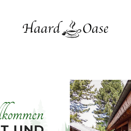
lkommen
T UND